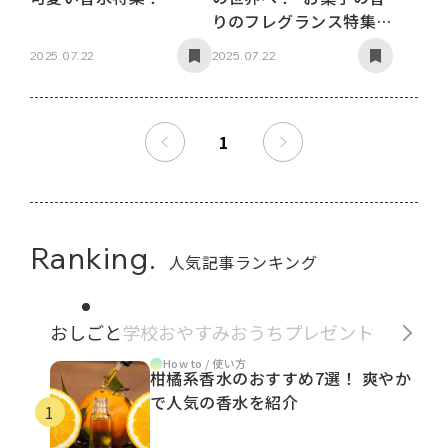
りのフレグランス特集４
選~
2025.07.22
2025.07.22
1
Ranking.
人気記事ランキング
おしごと
学校
おやすみ
おうち
プレゼント
How to / 使い方
柑橘系香水のおすすめ7選！ 爽やか
で人気の香水を紹介