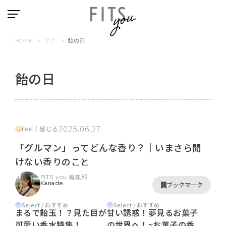
HOME
タグ
飴の日
飴の日
2025.06.27
Feel / 感じる
「グルマン」ってどんな香り？｜いまさら聞
けない香りのこと
FITS you.編集部
Kanade
ブックマーク
Select / おすすめ
Select / おすすめ
まるで飴玉！？見た目が
甘い誘惑！夢見るお菓子
可愛い香水特集！
の世界へ！~お菓子の香