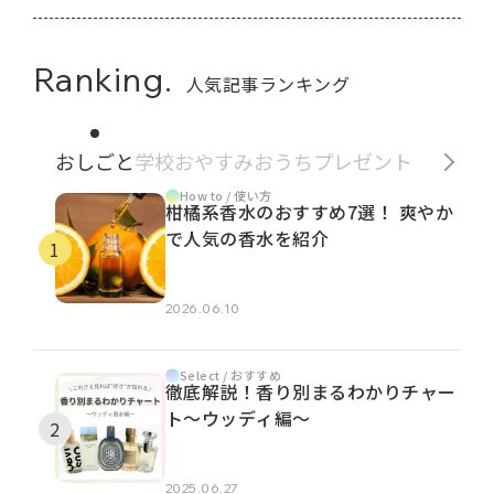
Ranking.
人気記事ランキング
おしごと
学校
おやすみ
おうち
プレゼント
How to / 使い方
柑橘系香水のおすすめ7選！ 爽やか
で人気の香水を紹介
2026.06.10
Select / おすすめ
徹底解説！香り別まるわかりチャー
ト～ウッディ編～
2025.06.27