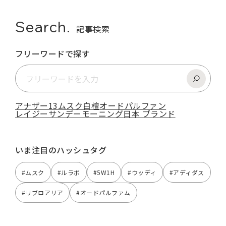
Search.
記事検索
フリーワードで探す
アナザー13
ムスク
白檀
オードパルファン
レイジーサンデーモーニング
日本 ブランド
いま注目のハッシュタグ
#ムスク
#ルラボ
#5W1H
#ウッディ
#アディダス
#リブロアリア
#オードパルファム