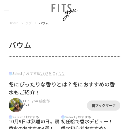
HOME
タグ
バウム
バウム
2026.07.22
Select / おすすめ
冬にぴったりな香りとは？冬におすすめの香
水もご紹介！
FITS you.編集部
Aoi
ブックマーク
Select / おすすめ
Select / おすすめ
10月9日は熟睡の日。寝
初任給で香水デビュー！
香水のおすすめ4選！
香水初心者おすすめ5