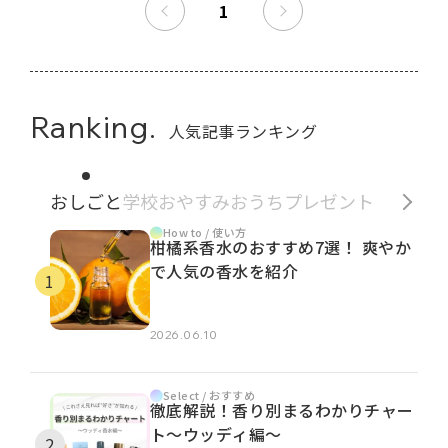
1
Ranking.
人気記事ランキング
おしごと
学校
おやすみ
おうち
プレゼント
How to / 使い方
柑橘系香水のおすすめ7選！ 爽やか
で人気の香水を紹介
2026.06.10
Select / おすすめ
徹底解説！香り別まるわかりチャー
ト～ウッディ編～