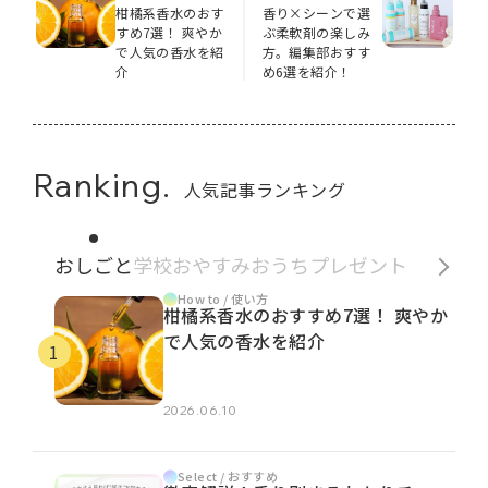
柑橘系香水のおす
香り×シーンで選
すめ7選！ 爽やか
ぶ柔軟剤の楽しみ
で人気の香水を紹
方。編集部おすす
介
め6選を紹介！
Ranking.
人気記事ランキング
おしごと
学校
おやすみ
おうち
プレゼント
How to / 使い方
柑橘系香水のおすすめ7選！ 爽やか
で人気の香水を紹介
2026.06.10
Select / おすすめ