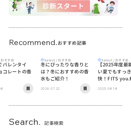
Recommend.
おすすめ記事
 / おすすめ
Select / おすすめ
Select / おすすめ
ぐバレンタイ
冬にぴったりな香りと
【2025年度最
ョコレートの香
は？冬におすすめの香
い夏でもすっ
水もご紹介！
快！FITS you
おすすめボデ
08
2026.07.22
2025.08.18
5選
Search.
記事検索