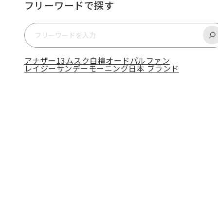
フリーワードで探す
アナザー13
ムスク
白檀
オードパルファン
レイジーサンデーモーニング
日本 ブランド