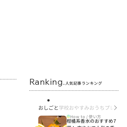
Ranking.
人気記事ランキング
おしごと
学校
おやすみ
おうち
プレゼン
How to / 使い方
柑橘系香水のおすすめ7