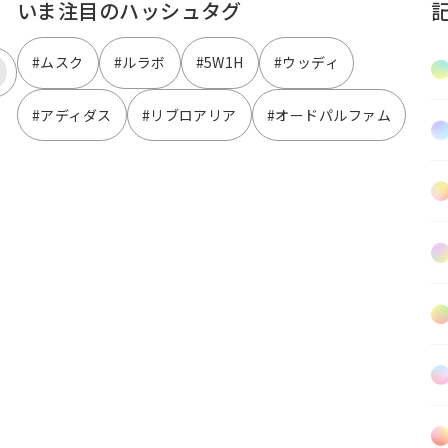
いま注目のハッシュタグ
#ムスク
#ルラボ
#5W1H
#ウッディ
#アディダス
#リブロアリア
#オードパルファム